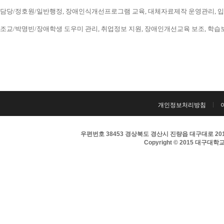
담당/정호원/일반행정, 장애인식개선프로그램 교육, 대체자료제작 운영관리, 입시 홍보
조교/박명빈/장애학생 도우미 관리, 취업정보 지원, 장애인개선교육 보조, 학습보조기구
개인정보처리방침
우편번호 38453 경상북도 경산시 진량읍 대구대로 201 
Copyright © 2015 대구대학교