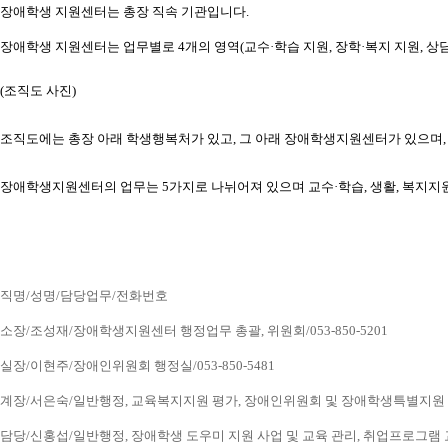
장애학생 지원센터는 총장 직속 기관입니다.
장애학생 지원센터는 업무별로 4개의 영역(교수·학습 지원, 장학·복지 지원, 상담
(조직도 사진) 
조직도에는 총장 아래 학생행복처가 있고, 그 아래 장애학생지원센터가 있으
장애학생지원센터의 업무는 5가지로 나뉘어져 있으며 교수·학습, 생활, 복지지
직명/성명/담당업무/전화번호
소장/조성재/장애학생지원센터 행정업무 총괄, 위원회/053-850-5201
실장/이현주/장애인위원회 행정실/053-850-5481
계장/서은숙/일반행정, 교육복지지원 평가, 장애인위원회 및 장애학생특별지원 업무, 
담당/신홍섭/일반행정, 장애학생 도우미 지원 사업 및 교육 관리, 취업프로그램 교육