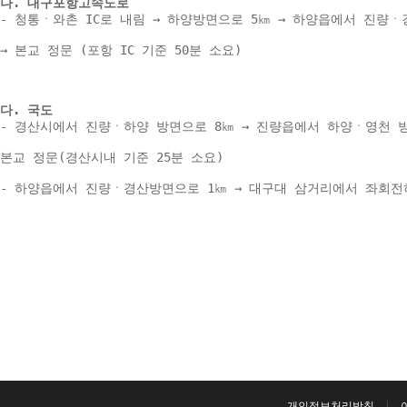
나. 대구포항고속도로 
- 청통ㆍ와촌 IC로 내림 → 하양방면으로 5㎞ → 하양읍에서 진량ㆍ
→ 본교 정문 (포항 IC 기준 50분 소요) 
다. 국도 
- 경산시에서 진량ㆍ하양 방면으로 8㎞ → 진량읍에서 하양ㆍ영천 방
본교 정문(경산시내 기준 25분 소요) 
- 하양읍에서 진량ㆍ경산방면으로 1㎞ → 대구대 삼거리에서 좌회전하여
개인정보처리방침