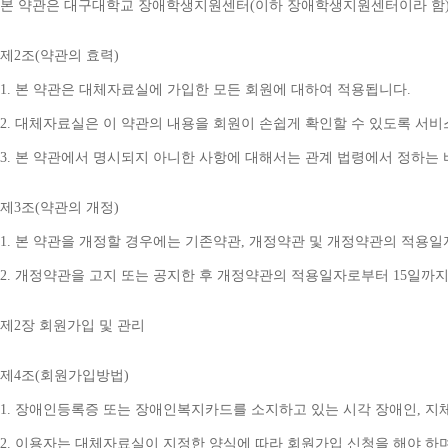
본 약관은 대구대학교 장애학생지원센터
(
이하 장애학생지원센터이라 함
제
2
조
(
약관의 효력
)
1. 
본 약관은 대체자료실에 가입한 모든 회원에 대하여 적용됩니다
.
2. 
대체자료실은 이 약관의 내용을 회원이 손쉽게 확인할 수 있도록 서비
3. 
본 약관에서 명시되지 아니한 사항에 대해서는 관계 법령에서 정하는
제
3
조
(
약관의 개정
)
1. 
본 약관을 개정할 경우에는 기존약관
, 
개정약관 및 개정약관의 적용일
2. 
개정약관을 고지 또는 공지한 후 개정약관의 적용일자로부터 
15
일까지
제
2
장 회원가입 및 관리
제
4
조
(
회원가입방법
)
1. 
장애인등록증 또는 장애인복지카드를 소지하고 있는 시각 장애인
, 
지
2. 
이용자는 대체자료실이 지정한 양식에 따라 회원가입 신청을 해야 하