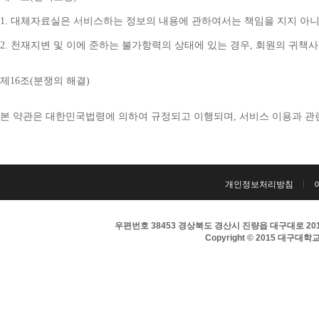
1. 
대체자료실은 서비스하는 정보의 내용에 관하여서는 책임을 지지 아니
2. 
천재지변 및 이에 준하는 불가항력의 상태에 있는 경우
, 
회원의 귀책사
제
16
조
(
분쟁의 해결
)
본 약관은 대한민국법령에 의하여 규정되고 이행되며
, 
서비스 이용과 관
개인정보처리방침
우편번호 38453 경상북도 경산시 진량읍 대구대로 201 
Copyright © 2015 대구대학교