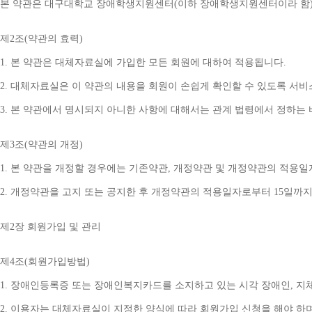
본 약관은 대구대학교 장애학생지원센터
(
이하 장애학생지원센터이라 함
제
2
조
(
약관의 효력
)
1. 
본 약관은 대체자료실에 가입한 모든 회원에 대하여 적용됩니다
.
2. 
대체자료실은 이 약관의 내용을 회원이 손쉽게 확인할 수 있도록 서비
3. 
본 약관에서 명시되지 아니한 사항에 대해서는 관계 법령에서 정하는
제
3
조
(
약관의 개정
)
1. 
본 약관을 개정할 경우에는 기존약관
, 
개정약관 및 개정약관의 적용일
2. 
개정약관을 고지 또는 공지한 후 개정약관의 적용일자로부터 
15
일까지
제
2
장 회원가입 및 관리
제
4
조
(
회원가입방법
)
1. 
장애인등록증 또는 장애인복지카드를 소지하고 있는 시각 장애인
, 
지
2. 
이용자는 대체자료실이 지정한 양식에 따라 회원가입 신청을 해야 하