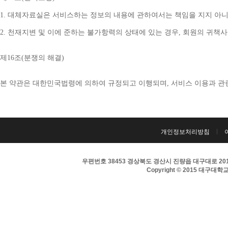
1. 
대체자료실은 서비스하는 정보의 내용에 관하여서는 책임을 지지 아니
2. 
천재지변 및 이에 준하는 불가항력의 상태에 있는 경우
, 
회원의 귀책사
제
16
조
(
분쟁의 해결
)
본 약관은 대한민국법령에 의하여 규정되고 이행되며
, 
서비스 이용과 관
개인정보처리방침
우편번호 38453 경상북도 경산시 진량읍 대구대로 201 
Copyright © 2015 대구대학교