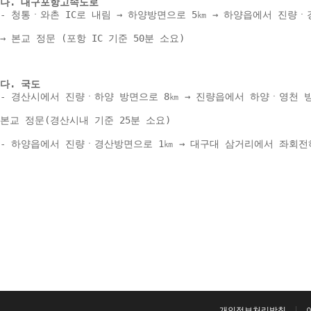
나. 대구포항고속도로 
- 청통ㆍ와촌 IC로 내림 → 하양방면으로 5㎞ → 하양읍에서 진량ㆍ
→ 본교 정문 (포항 IC 기준 50분 소요) 
다. 국도 
- 경산시에서 진량ㆍ하양 방면으로 8㎞ → 진량읍에서 하양ㆍ영천 방
본교 정문(경산시내 기준 25분 소요) 
- 하양읍에서 진량ㆍ경산방면으로 1㎞ → 대구대 삼거리에서 좌회전하여
개인정보처리방침