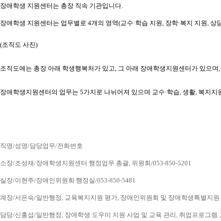
장애학생 지원센터는 총장 직속 기관입니다.
장애학생 지원센터는 업무별로 4개의 영역(교수·학습 지원, 장학·복지 지원, 상담
(조직도 사진) 
조직도에는 총장 아래 학생행복처가 있고, 그 아래 장애학생지원센터가 있으
장애학생지원센터의 업무는 5가지로 나뉘어져 있으며 교수·학습, 생활, 복지지
직명/성명/담당업무/전화번호
소장/조성재/장애학생지원센터 행정업무 총괄, 위원회/053-850-5201
실장/이현주/장애인위원회 행정실/053-850-5481
계장/서은숙/일반행정, 교육복지지원 평가, 장애인위원회 및 장애학생특별지원 업무, 
담당/신홍섭/일반행정, 장애학생 도우미 지원 사업 및 교육 관리, 취업프로그램 교육