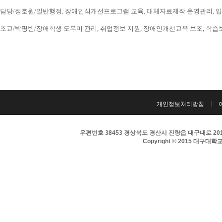
담당/정호원/일반행정, 장애인식개선프로그램 교육, 대체자료제작 운영관리, 입시 홍보
조교/박명빈/장애학생 도우미 관리, 취업정보 지원, 장애인개선교육 보조, 학습보조기구
개인정보처리방침
우편번호 38453 경상북도 경산시 진량읍 대구대로 201 
Copyright © 2015 대구대학교