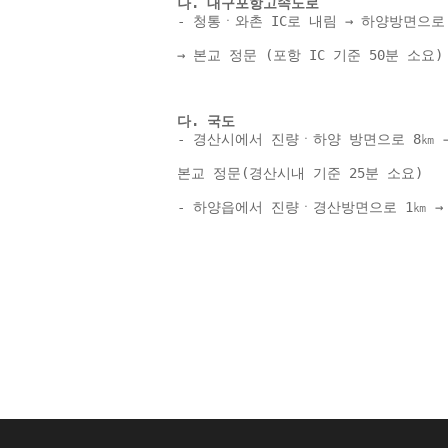
나. 대구포항고속도로 
- 청통ㆍ와촌 IC로 내림 → 하양방면으로
→ 본교 정문 (포항 IC 기준 50분 소요)
다. 국도 
- 경산시에서 진량ㆍ하양 방면으로 8㎞ 
본교 정문(경산시내 기준 25분 소요) 
- 하양읍에서 진량ㆍ경산방면으로 1㎞ → 