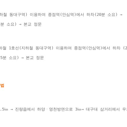
하철 동대구역) 이용하여 종점역(안심역)에서 하차(20분 소요) → 
(25분 소요) → 본교 정문 
철 1호선(지하철 동대구역) 이용하여 종점역(안심역)에서 하차 (20
용(25분 소요) → 본교 정문 
1.5㎞ → 진량읍에서 하양ㆍ영천방면으로 3㎞→ 대구대 삼거리에서 우회