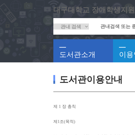
대구대학교 장애학생지원
도서관소개
이용
도서관이용안내
제 
1 
장 총칙
제
1
조
(
목적
)