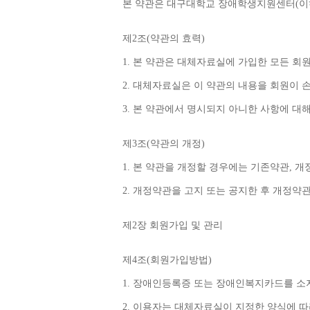
본 약관은 대구대학교 장애학생지원센터
(
이
제
2
조
(
약관의 효력
)
1. 
본 약관은 대체자료실에 가입한 모든 회
2. 
대체자료실은 이 약관의 내용을 회원이 
3. 
본 약관에서 명시되지 아니한 사항에 대
제
3
조
(
약관의 개정
)
1. 
본 약관을 개정할 경우에는 기존약관
, 
개
2. 
개정약관을 고지 또는 공지한 후 개정약
제
2
장 회원가입 및 관리
제
4
조
(
회원가입방법
)
1. 
장애인등록증 또는 장애인복지카드를 소지
2. 
이용자는 대체자료실이 지정한 양식에 따