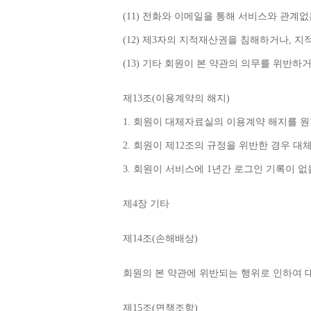
(11) 
전화와 이메일을 통해 서비스와 관계없
(12) 
제
3
자의 지적재산권을 침해하거나
, 
지
(13) 
기타 회원이 본 약관의 의무를 위반하
제
13
조
(
이용계약의 해지
)
1. 
회원이 대체자료실의 이용계약 해지를 원
2. 
회원이 제
12
조의 규정을 위반한 경우 대
3. 
회원이 서비스에 
1
년간 로그인 기록이 없
제
4
장 기타
제
14
조
(
손해배상
)
회원의 본 약관에 위반되는 행위로 인하여 
제
15
조
(
면책조항
)