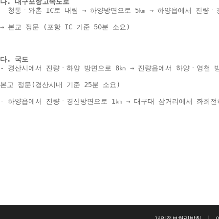
나. 대구포항고속도로 
- 청통ㆍ와촌 IC로 내림 → 하양방면으로 5㎞ → 하양읍에서 진량ㆍ
→ 본교 정문 (포항 IC 기준 50분 소요) 
다. 국도 
- 경산시에서 진량ㆍ하양 방면으로 8㎞ → 진량읍에서 하양ㆍ영천 방
본교 정문(경산시내 기준 25분 소요) 
- 하양읍에서 진량ㆍ경산방면으로 1㎞ → 대구대 삼거리에서 좌회전하여
개인정보처리방침