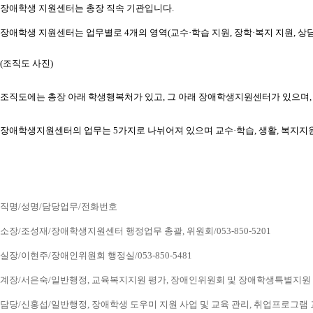
장애학생 지원센터는 총장 직속 기관입니다.
장애학생 지원센터는 업무별로 4개의 영역(교수·학습 지원, 장학·복지 지원, 상담
(조직도 사진) 
조직도에는 총장 아래 학생행복처가 있고, 그 아래 장애학생지원센터가 있으
장애학생지원센터의 업무는 5가지로 나뉘어져 있으며 교수·학습, 생활, 복지지
직명/성명/담당업무/전화번호
소장/조성재/장애학생지원센터 행정업무 총괄, 위원회/053-850-5201
실장/이현주/장애인위원회 행정실/053-850-5481
계장/서은숙/일반행정, 교육복지지원 평가, 장애인위원회 및 장애학생특별지원 업무, 
담당/신홍섭/일반행정, 장애학생 도우미 지원 사업 및 교육 관리, 취업프로그램 교육