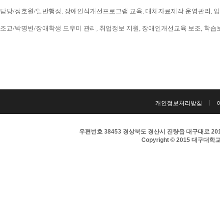
담당/정호원/일반행정, 장애인식개선프로그램 교육, 대체자료제작 운영관리, 입시 홍보
조교/박명빈/장애학생 도우미 관리, 취업정보 지원, 장애인개선교육 보조, 학습보조기구
개인정보처리방침
우편번호 38453 경상북도 경산시 진량읍 대구대로 201 
Copyright © 2015 대구대학교