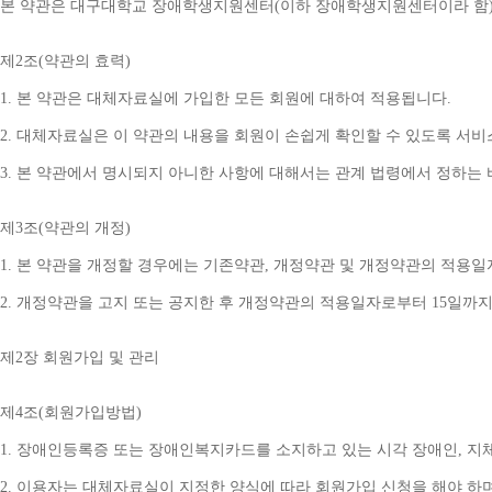
본 약관은 대구대학교 장애학생지원센터
(
이하 장애학생지원센터이라 함
제
2
조
(
약관의 효력
)
1. 
본 약관은 대체자료실에 가입한 모든 회원에 대하여 적용됩니다
.
2. 
대체자료실은 이 약관의 내용을 회원이 손쉽게 확인할 수 있도록 서비
3. 
본 약관에서 명시되지 아니한 사항에 대해서는 관계 법령에서 정하는
제
3
조
(
약관의 개정
)
1. 
본 약관을 개정할 경우에는 기존약관
, 
개정약관 및 개정약관의 적용일
2. 
개정약관을 고지 또는 공지한 후 개정약관의 적용일자로부터 
15
일까지
제
2
장 회원가입 및 관리
제
4
조
(
회원가입방법
)
1. 
장애인등록증 또는 장애인복지카드를 소지하고 있는 시각 장애인
, 
지
2. 
이용자는 대체자료실이 지정한 양식에 따라 회원가입 신청을 해야 하