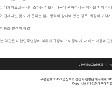
1. 
대체자료실은 서비스하는 정보의 내용에 관하여서는 책임을 지지 아니
2. 
천재지변 및 이에 준하는 불가항력의 상태에 있는 경우
, 
회원의 귀책사
제
16
조
(
분쟁의 해결
)
본 약관은 대한민국법령에 의하여 규정되고 이행되며
, 
서비스 이용과 관
개인정보처리방침
우편번호 38453 경상북도 경산시 진량읍 대구대로 201 
Copyright © 2015 대구대학교