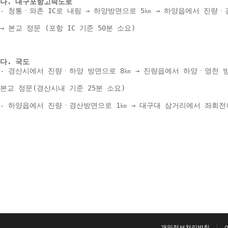
나. 대구포항고속도로 
- 청통ㆍ와촌 IC로 내림 → 하양방면으로 5㎞ → 하양읍에서 진량ㆍ
→ 본교 정문 (포항 IC 기준 50분 소요) 
다. 국도 
- 경산시에서 진량ㆍ하양 방면으로 8㎞ → 진량읍에서 하양ㆍ영천 방
본교 정문(경산시내 기준 25분 소요) 
- 하양읍에서 진량ㆍ경산방면으로 1㎞ → 대구대 삼거리에서 좌회전하여
개인정보처리방침