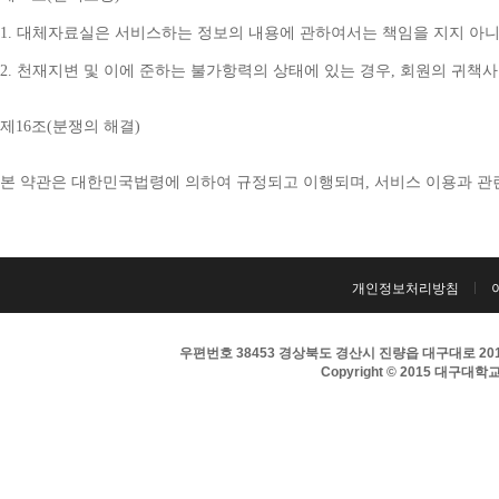
1. 
대체자료실은 서비스하는 정보의 내용에 관하여서는 책임을 지지 아니
2. 
천재지변 및 이에 준하는 불가항력의 상태에 있는 경우
, 
회원의 귀책사
제
16
조
(
분쟁의 해결
)
본 약관은 대한민국법령에 의하여 규정되고 이행되며
, 
서비스 이용과 관
개인정보처리방침
우편번호 38453 경상북도 경산시 진량읍 대구대로 201 
Copyright © 2015 대구대학교