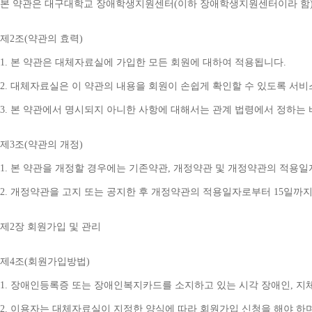
본 약관은 대구대학교 장애학생지원센터
(
이하 장애학생지원센터이라 함
제
2
조
(
약관의 효력
)
1. 
본 약관은 대체자료실에 가입한 모든 회원에 대하여 적용됩니다
.
2. 
대체자료실은 이 약관의 내용을 회원이 손쉽게 확인할 수 있도록 서비
3. 
본 약관에서 명시되지 아니한 사항에 대해서는 관계 법령에서 정하는
제
3
조
(
약관의 개정
)
1. 
본 약관을 개정할 경우에는 기존약관
, 
개정약관 및 개정약관의 적용일
2. 
개정약관을 고지 또는 공지한 후 개정약관의 적용일자로부터 
15
일까지
제
2
장 회원가입 및 관리
제
4
조
(
회원가입방법
)
1. 
장애인등록증 또는 장애인복지카드를 소지하고 있는 시각 장애인
, 
지
2. 
이용자는 대체자료실이 지정한 양식에 따라 회원가입 신청을 해야 하