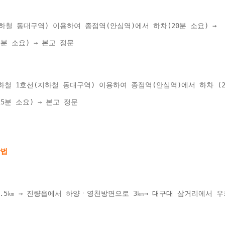
하철 동대구역) 이용하여 종점역(안심역)에서 하차(20분 소요) → 
(25분 소요) → 본교 정문 
철 1호선(지하철 동대구역) 이용하여 종점역(안심역)에서 하차 (20
용(25분 소요) → 본교 정문 
1.5㎞ → 진량읍에서 하양ㆍ영천방면으로 3㎞→ 대구대 삼거리에서 우회