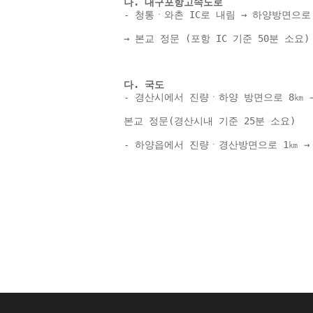
나. 대구포항고속도로 
- 청통ㆍ와촌 IC로 내림 → 하양방면으로
→ 본교 정문 (포항 IC 기준 50분 소요)
다. 국도 
- 경산시에서 진량ㆍ하양 방면으로 8㎞ 
본교 정문(경산시내 기준 25분 소요) 
- 하양읍에서 진량ㆍ경산방면으로 1㎞ → 