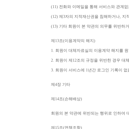
(11) 
전화와 이메일을 통해 서비스와 관계없
(12) 
제
3
자의 지적재산권을 침해하거나
, 
지
(13) 
기타 회원이 본 약관의 의무를 위반하
제
13
조
(
이용계약의 해지
)
1. 
회원이 대체자료실의 이용계약 해지를 원
2. 
회원이 제
12
조의 규정을 위반한 경우 대
3. 
회원이 서비스에 
1
년간 로그인 기록이 없
제
4
장 기타
제
14
조
(
손해배상
)
회원의 본 약관에 위반되는 행위로 인하여 
제
15
조
(
면책조항
)