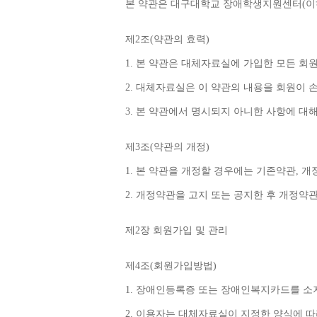
본 약관은 대구대학교 장애학생지원센터
(
이
제
2
조
(
약관의 효력
)
1. 
본 약관은 대체자료실에 가입한 모든 회
2. 
대체자료실은 이 약관의 내용을 회원이 
3. 
본 약관에서 명시되지 아니한 사항에 대
제
3
조
(
약관의 개정
)
1. 
본 약관을 개정할 경우에는 기존약관
, 
개
2. 
개정약관을 고지 또는 공지한 후 개정약
제
2
장 회원가입 및 관리
제
4
조
(
회원가입방법
)
1. 
장애인등록증 또는 장애인복지카드를 소지
2. 
이용자는 대체자료실이 지정한 양식에 따