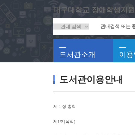
대구대학교 장애학생지원
도서관소개
이용
도서관이용안내
제 
1 
장 총칙
제
1
조
(
목적
)