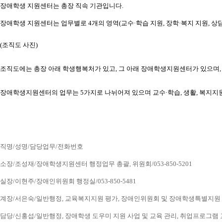
장애학생 지원센터는 총장 직속 기관입니다.
장애학생 지원센터는 업무별로 4개의 영역(교수·학습 지원, 장학·복지 지원, 상담
(조직도 사진) 
조직도에는 총장 아래 학생행복처가 있고, 그 아래 장애학생지원센터가 있으
장애학생지원센터의 업무는 5가지로 나뉘어져 있으며 교수·학습, 생활, 복지지
직명/성명/담당업무/전화번호
소장/조성재/장애학생지원센터 행정업무 총괄, 위원회/053-850-5201
실장/이현주/장애인위원회 행정실/053-850-5481
계장/서은숙/일반행정, 교육복지지원 평가, 장애인위원회 및 장애학생특별지원 업무, 
담당/신홍섭/일반행정, 장애학생 도우미 지원 사업 및 교육 관리, 취업프로그램 교육