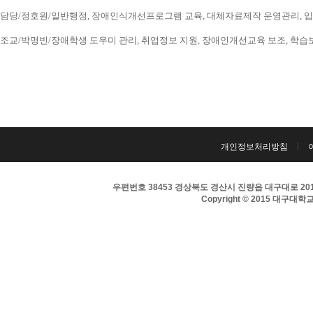
담당/정호원/일반행정, 장애인식개선프로그램 교육, 대체자료제작 운영관리, 입시 홍보
조교/박명빈/장애학생 도우미 관리, 취업정보 지원, 장애인개선교육 보조, 학습보조기구
개인정보처리방침
우편번호 38453 경상북도 경산시 진량읍 대구대로 201 
Copyright © 2015 대구대학교