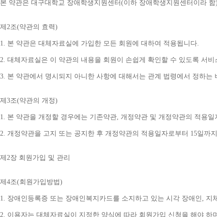
본 약관은 대구대학교 장애학생지원센터
(
이하 장애학생지원센터이라 함
제
2
조
(
약관의 효력
)
1. 
본 약관은 대체자료실에 가입한 모든 회원에 대하여 적용됩니다
.
2. 
대체자료실은 이 약관의 내용을 회원이 손쉽게 확인할 수 있도록 서비
3. 
본 약관에서 명시되지 아니한 사항에 대해서는 관계 법령에서 정하는
제
3
조
(
약관의 개정
)
1. 
본 약관을 개정할 경우에는 기존약관
, 
개정약관 및 개정약관의 적용일
2. 
개정약관을 고지 또는 공지한 후 개정약관의 적용일자로부터 
15
일까지
제
2
장 회원가입 및 관리
제
4
조
(
회원가입방법
)
1. 
장애인등록증 또는 장애인복지카드를 소지하고 있는 시각 장애인
, 
지
2. 
이용자는 대체자료실이 지정한 양식에 따라 회원가입 신청을 해야 하