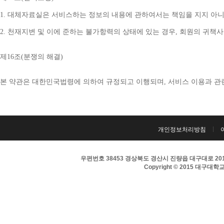
1. 
대체자료실은 서비스하는 정보의 내용에 관하여서는 책임을 지지 아니
2. 
천재지변 및 이에 준하는 불가항력의 상태에 있는 경우
, 
회원의 귀책사
제
16
조
(
분쟁의 해결
)
본 약관은 대한민국법령에 의하여 규정되고 이행되며
, 
서비스 이용과 관
개인정보처리방침
우편번호 38453 경상북도 경산시 진량읍 대구대로 201 
Copyright © 2015 대구대학교