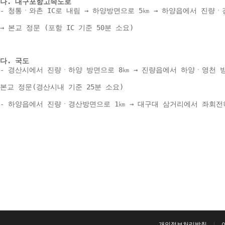
나. 대구포항고속도로 
- 청통ㆍ와촌 IC로 내림 → 하양방면으로 5㎞ → 하양읍에서 진량ㆍ
→ 본교 정문 (포항 IC 기준 50분 소요) 
다. 국도 
- 경산시에서 진량ㆍ하양 방면으로 8㎞ → 진량읍에서 하양ㆍ영천 방
본교 정문(경산시내 기준 25분 소요) 
- 하양읍에서 진량ㆍ경산방면으로 1㎞ → 대구대 삼거리에서 좌회전하여
개인정보처리방침