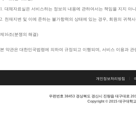
1. 
대체자료실은 서비스하는 정보의 내용에 관하여서는 책임을 지지 아니
2. 
천재지변 및 이에 준하는 불가항력의 상태에 있는 경우
, 
회원의 귀책사
제
16
조
(
분쟁의 해결
)
본 약관은 대한민국법령에 의하여 규정되고 이행되며
, 
서비스 이용과 관
개인정보처리방침
우편번호 38453 경상북도 경산시 진량읍 대구대로 201 
Copyright © 2015 대구대학교