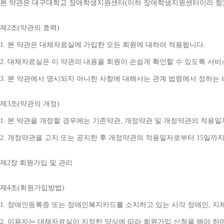
본 약관은 대구대학교 장애학생지원센터
(
이하 장애학생지원센터이라 함
제
2
조
(
약관의 효력
)
1. 
본 약관은 대체자료실에 가입한 모든 회원에 대하여 적용됩니다
.
2. 
대체자료실은 이 약관의 내용을 회원이 손쉽게 확인할 수 있도록 서비
3. 
본 약관에서 명시되지 아니한 사항에 대해서는 관계 법령에서 정하는
제
3
조
(
약관의 개정
)
1. 
본 약관을 개정할 경우에는 기존약관
, 
개정약관 및 개정약관의 적용일
2. 
개정약관을 고지 또는 공지한 후 개정약관의 적용일자로부터 
15
일까지
제
2
장 회원가입 및 관리
제
4
조
(
회원가입방법
)
1. 
장애인등록증 또는 장애인복지카드를 소지하고 있는 시각 장애인
, 
지
2. 
이용자는 대체자료실이 지정한 양식에 따라 회원가입 신청을 해야 하