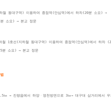
하철 동대구역) 이용하여 종점역(안심역)에서 하차(20분 소요) → 
(25분 소요) → 본교 정문 
철 1호선(지하철 동대구역) 이용하여 종점역(안심역)에서 하차 (20
용(25분 소요) → 본교 정문 
1.5㎞ → 진량읍에서 하양ㆍ영천방면으로 3㎞→ 대구대 삼거리에서 우회