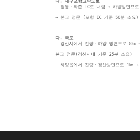
나. 대구포항고속도로 
- 청통ㆍ와촌 IC로 내림 → 하양방면으로
→ 본교 정문 (포항 IC 기준 50분 소요)
다. 국도 
- 경산시에서 진량ㆍ하양 방면으로 8㎞ 
본교 정문(경산시내 기준 25분 소요) 
- 하양읍에서 진량ㆍ경산방면으로 1㎞ → 