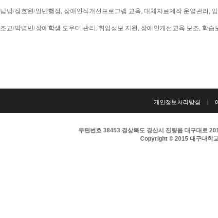
담당/정호원/일반행정, 장애인식개선프로그램 교육, 대체자료제작 운영관리, 입시 홍보
조교/박명빈/장애학생 도우미 관리, 취업정보 지원, 장애인개선교육 보조, 학습보조기구
개인정보처리방침
우편번호 38453 경상북도 경산시 진량읍 대구대로 201 
Copyright © 2015 대구대학교