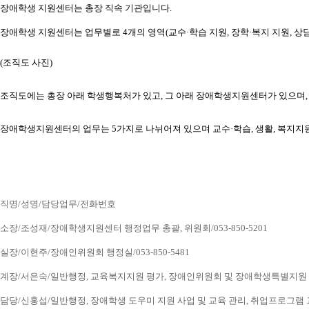
장애학생 지원센터는 총장 직속 기관입니다.
장애학생 지원센터는 업무별로 4개의 영역(교수·학습 지원, 장학·복지 지원, 상담
(조직도 사진) 
조직도에는 총장 아래 학생행복처가 있고, 그 아래 장애학생지원센터가 있으
장애학생지원센터의 업무는 5가지로 나뉘어져 있으며 교수·학습, 생활, 복지지
직명/성명/담당업무/전화번호
소장/조성재/장애학생지원센터 행정업무 총괄, 위원회/053-850-5201
실장/이현주/장애인위원회 행정실/053-850-5481
계장/서은숙/일반행정, 교육복지지원 평가, 장애인위원회 및 장애학생특별지원 업무, 
담당/신홍섭/일반행정, 장애학생 도우미 지원 사업 및 교육 관리, 취업프로그램 교육