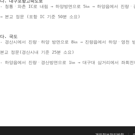
나. 대구포항고속도로 
- 청통ㆍ와촌 IC로 내림 → 하양방면으로 5㎞ → 하양읍에서 진량ㆍ
→ 본교 정문 (포항 IC 기준 50분 소요) 
다. 국도 
- 경산시에서 진량ㆍ하양 방면으로 8㎞ → 진량읍에서 하양ㆍ영천 방
본교 정문(경산시내 기준 25분 소요) 
- 하양읍에서 진량ㆍ경산방면으로 1㎞ → 대구대 삼거리에서 좌회전하여
개인정보처리방침