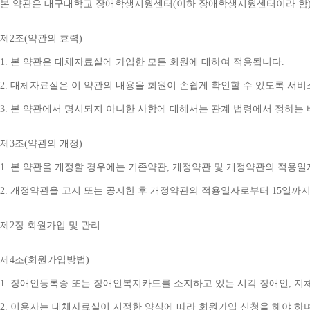
본 약관은 대구대학교 장애학생지원센터
(
이하 장애학생지원센터이라 함
제
2
조
(
약관의 효력
)
1. 
본 약관은 대체자료실에 가입한 모든 회원에 대하여 적용됩니다
.
2. 
대체자료실은 이 약관의 내용을 회원이 손쉽게 확인할 수 있도록 서비
3. 
본 약관에서 명시되지 아니한 사항에 대해서는 관계 법령에서 정하는
제
3
조
(
약관의 개정
)
1. 
본 약관을 개정할 경우에는 기존약관
, 
개정약관 및 개정약관의 적용일
2. 
개정약관을 고지 또는 공지한 후 개정약관의 적용일자로부터 
15
일까지
제
2
장 회원가입 및 관리
제
4
조
(
회원가입방법
)
1. 
장애인등록증 또는 장애인복지카드를 소지하고 있는 시각 장애인
, 
지
2. 
이용자는 대체자료실이 지정한 양식에 따라 회원가입 신청을 해야 하