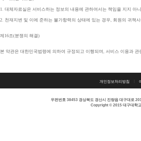
1. 
대체자료실은 서비스하는 정보의 내용에 관하여서는 책임을 지지 아니
2. 
천재지변 및 이에 준하는 불가항력의 상태에 있는 경우
, 
회원의 귀책사
제
16
조
(
분쟁의 해결
)
본 약관은 대한민국법령에 의하여 규정되고 이행되며
, 
서비스 이용과 관
개인정보처리방침
우편번호 38453 경상북도 경산시 진량읍 대구대로 201 
Copyright © 2015 대구대학교