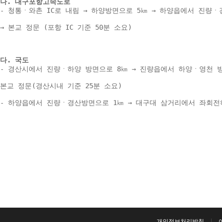
나. 대구포항고속도로 
- 청통ㆍ와촌 IC로 내림 → 하양방면으로 5㎞ → 하양읍에서 진량ㆍ
→ 본교 정문 (포항 IC 기준 50분 소요) 
다. 국도 
- 경산시에서 진량ㆍ하양 방면으로 8㎞ → 진량읍에서 하양ㆍ영천 방
본교 정문(경산시내 기준 25분 소요) 
- 하양읍에서 진량ㆍ경산방면으로 1㎞ → 대구대 삼거리에서 좌회전하여
개인정보처리방침