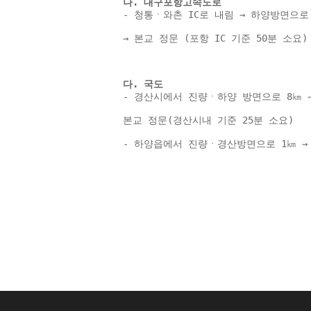
나. 대구포항고속도로 
- 청통ㆍ와촌 IC로 내림 → 하양방면으로
→ 본교 정문 (포항 IC 기준 50분 소요)
다. 국도 
- 경산시에서 진량ㆍ하양 방면으로 8㎞ 
본교 정문(경산시내 기준 25분 소요) 
- 하양읍에서 진량ㆍ경산방면으로 1㎞ → 