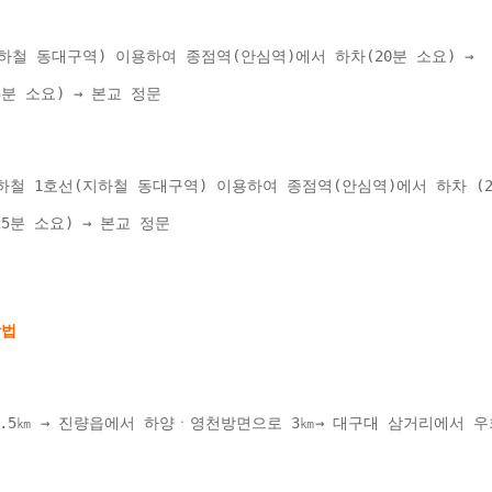
하철 동대구역) 이용하여 종점역(안심역)에서 하차(20분 소요) → 
(25분 소요) → 본교 정문 
철 1호선(지하철 동대구역) 이용하여 종점역(안심역)에서 하차 (20
용(25분 소요) → 본교 정문 
1.5㎞ → 진량읍에서 하양ㆍ영천방면으로 3㎞→ 대구대 삼거리에서 우회