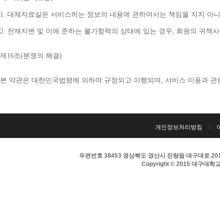
1. 
대체자료실은 서비스하는 정보의 내용에 관하여서는 책임을 지지 아니
2. 
천재지변 및 이에 준하는 불가항력의 상태에 있는 경우
, 
회원의 귀책사
제
16
조
(
분쟁의 해결
)
본 약관은 대한민국법령에 의하여 규정되고 이행되며
, 
서비스 이용과 관
개인정보처리방침
우편번호 38453 경상북도 경산시 진량읍 대구대로 201 
Copyright © 2015 대구대학교