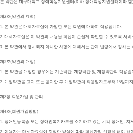
본 약관은 대구대학교 장애학생지원센터
(
이하 장애학생지원센터이라 함
제
2
조
(
약관의 효력
)
1. 
본 약관은 대체자료실에 가입한 모든 회원에 대하여 적용됩니다
.
2. 
대체자료실은 이 약관의 내용을 회원이 손쉽게 확인할 수 있도록 서비
3. 
본 약관에서 명시되지 아니한 사항에 대해서는 관계 법령에서 정하는
제
3
조
(
약관의 개정
)
1. 
본 약관을 개정할 경우에는 기존약관
, 
개정약관 및 개정약관의 적용일
2. 
개정약관을 고지 또는 공지한 후 개정약관의 적용일자로부터 
15
일까지
제
2
장 회원가입 및 관리
제
4
조
(
회원가입방법
)
1. 
장애인등록증 또는 장애인복지카드를 소지하고 있는 시각 장애인
, 
지
2. 
이용자는 대체자료실이 지정한 양식에 따라 회원가입 신청을 해야 하