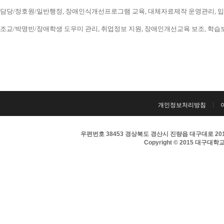
담당/정호원/일반행정, 장애인식개선프로그램 교육, 대체자료제작 운영관리, 입시 홍보
조교/박명빈/장애학생 도우미 관리, 취업정보 지원, 장애인개선교육 보조, 학습보조기구
개인정보처리방침
우편번호 38453 경상북도 경산시 진량읍 대구대로 201 
Copyright © 2015 대구대학교