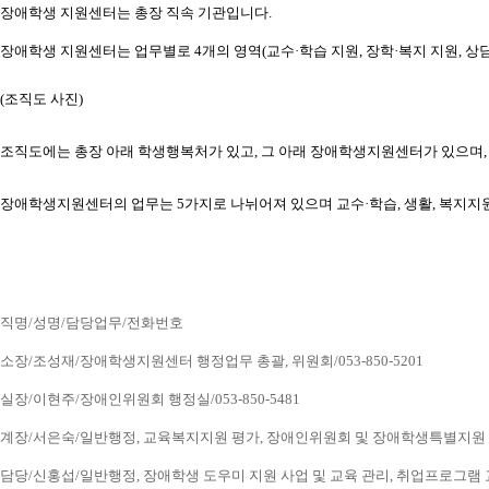
장애학생 지원센터는 총장 직속 기관입니다.
장애학생 지원센터는 업무별로 4개의 영역(교수·학습 지원, 장학·복지 지원, 상담
(조직도 사진) 
조직도에는 총장 아래 학생행복처가 있고, 그 아래 장애학생지원센터가 있으
장애학생지원센터의 업무는 5가지로 나뉘어져 있으며 교수·학습, 생활, 복지지
직명/성명/담당업무/전화번호
소장/조성재/장애학생지원센터 행정업무 총괄, 위원회/053-850-5201
실장/이현주/장애인위원회 행정실/053-850-5481
계장/서은숙/일반행정, 교육복지지원 평가, 장애인위원회 및 장애학생특별지원 업무, 
담당/신홍섭/일반행정, 장애학생 도우미 지원 사업 및 교육 관리, 취업프로그램 교육