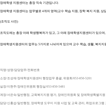
장애학생 지원센터는 총장 직속 기관입니다.
장애학생 지원센터는 업무별로 4개의 영역(교수·학습 지원, 장학·복지 지원, 상담
(조직도 사진) 
조직도에는 총장 아래 학생행복처가 있고, 그 아래 장애학생지원센터가 있으
장애학생지원센터의 업무는 5가지로 나뉘어져 있으며 교수·학습, 생활, 복지지
직명/성명/담당업무/전화번호
소장/조성재/장애학생지원센터 행정업무 총괄, 위원회/053-850-5201
실장/이현주/장애인위원회 행정실/053-850-5481
계장/서은숙/일반행정, 교육복지지원 평가, 장애인위원회 및 장애학생특별지원 업무, 
담당/신홍섭/일반행정, 장애학생 도우미 지원 사업 및 교육 관리, 취업프로그램 교육