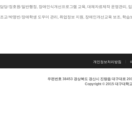
담당/정호원/일반행정, 장애인식개선프로그램 교육, 대체자료제작 운영관리, 입시 홍보
조교/박명빈/장애학생 도우미 관리, 취업정보 지원, 장애인개선교육 보조, 학습보조기구
개인정보처리방침
우편번호 38453 경상북도 경산시 진량읍 대구대로 201 
Copyright © 2015 대구대학교