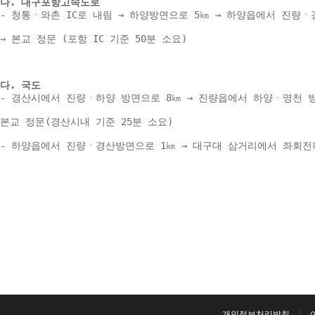
나. 대구포항고속도로 
- 청통ㆍ와촌 IC로 내림 → 하양방면으로 5㎞ → 하양읍에서 진량ㆍ
→ 본교 정문 (포항 IC 기준 50분 소요) 
다. 국도 
- 경산시에서 진량ㆍ하양 방면으로 8㎞ → 진량읍에서 하양ㆍ영천 방
본교 정문(경산시내 기준 25분 소요) 
- 하양읍에서 진량ㆍ경산방면으로 1㎞ → 대구대 삼거리에서 좌회전하여
개인정보처리방침