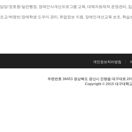
담당/정호원/일반행정, 장애인식개선프로그램 교육, 대체자료제작 운영관리, 입시 홍보
조교/박명빈/장애학생 도우미 관리, 취업정보 지원, 장애인개선교육 보조, 학습보조기구
개인정보처리방침
우편번호 38453 경상북도 경산시 진량읍 대구대로 201 
Copyright © 2015 대구대학교