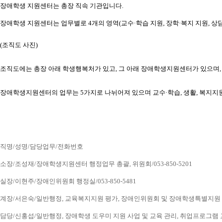
장애학생 지원센터는 총장 직속 기관입니다.
장애학생 지원센터는 업무별로 4개의 영역(교수·학습 지원, 장학·복지 지원, 상담
(조직도 사진) 
조직도에는 총장 아래 학생행복처가 있고, 그 아래 장애학생지원센터가 있으
장애학생지원센터의 업무는 5가지로 나뉘어져 있으며 교수·학습, 생활, 복지지
직명/성명/담당업무/전화번호
소장/조성재/장애학생지원센터 행정업무 총괄, 위원회/053-850-5201
실장/이현주/장애인위원회 행정실/053-850-5481
계장/서은숙/일반행정, 교육복지지원 평가, 장애인위원회 및 장애학생특별지원 업무, 
담당/신홍섭/일반행정, 장애학생 도우미 지원 사업 및 교육 관리, 취업프로그램 교육