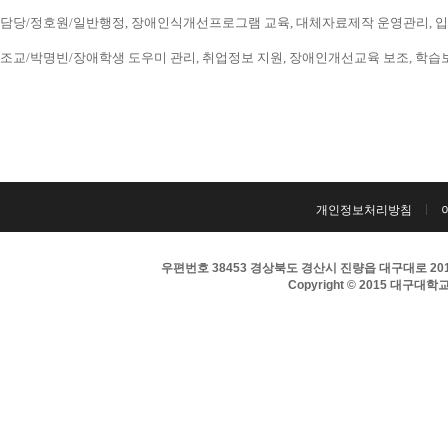
담당/정호원/일반행정, 장애인식개선프로그램 교육, 대체자료제작 운영관리, 입시 홍보
조교/박명빈/장애학생 도우미 관리, 취업정보 지원, 장애인개선교육 보조, 학습보조기구
개인정보처리방침
우편번호 38453 경상북도 경산시 진량읍 대구대로 201 
Copyright © 2015 대구대학교