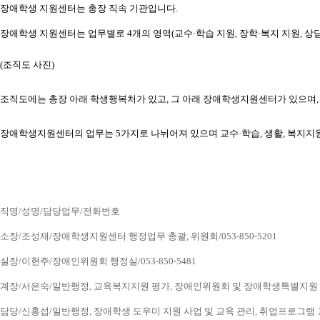
장애학생 지원센터는 총장 직속 기관입니다.
장애학생 지원센터는 업무별로 4개의 영역(교수·학습 지원, 장학·복지 지원, 상담
(조직도 사진) 
조직도에는 총장 아래 학생행복처가 있고, 그 아래 장애학생지원센터가 있으
장애학생지원센터의 업무는 5가지로 나뉘어져 있으며 교수·학습, 생활, 복지지
직명/성명/담당업무/전화번호
소장/조성재/장애학생지원센터 행정업무 총괄, 위원회/053-850-5201
실장/이현주/장애인위원회 행정실/053-850-5481
계장/서은숙/일반행정, 교육복지지원 평가, 장애인위원회 및 장애학생특별지원 업무, 
담당/신홍섭/일반행정, 장애학생 도우미 지원 사업 및 교육 관리, 취업프로그램 교육