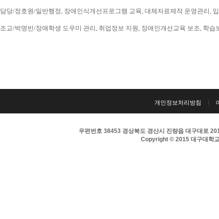
담당/정호원/일반행정, 장애인식개선프로그램 교육, 대체자료제작 운영관리, 입시 홍보
조교/박명빈/장애학생 도우미 관리, 취업정보 지원, 장애인개선교육 보조, 학습보조기구
개인정보처리방침
우편번호 38453 경상북도 경산시 진량읍 대구대로 201 
Copyright © 2015 대구대학교