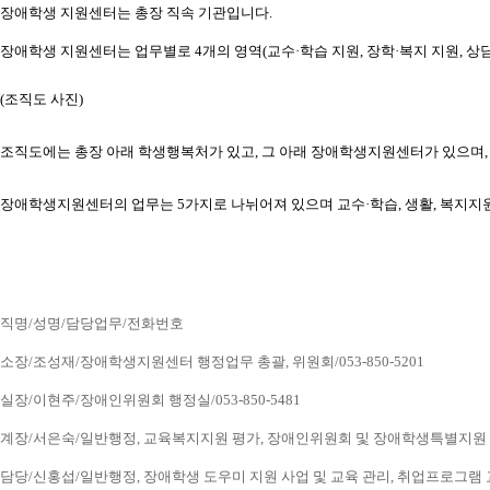
장애학생 지원센터는 총장 직속 기관입니다.
장애학생 지원센터는 업무별로 4개의 영역(교수·학습 지원, 장학·복지 지원, 상담
(조직도 사진) 
조직도에는 총장 아래 학생행복처가 있고, 그 아래 장애학생지원센터가 있으
장애학생지원센터의 업무는 5가지로 나뉘어져 있으며 교수·학습, 생활, 복지지
직명/성명/담당업무/전화번호
소장/조성재/장애학생지원센터 행정업무 총괄, 위원회/053-850-5201
실장/이현주/장애인위원회 행정실/053-850-5481
계장/서은숙/일반행정, 교육복지지원 평가, 장애인위원회 및 장애학생특별지원 업무, 
담당/신홍섭/일반행정, 장애학생 도우미 지원 사업 및 교육 관리, 취업프로그램 교육