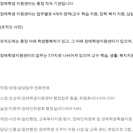
장애학생 지원센터는 총장 직속 기관입니다.
장애학생 지원센터는 업무별로 4개의 영역(교수·학습 지원, 장학·복지 지원, 상담
(조직도 사진) 
조직도에는 총장 아래 학생행복처가 있고, 그 아래 장애학생지원센터가 있으
장애학생지원센터의 업무는 5가지로 나뉘어져 있으며 교수·학습, 생활, 복지지
직명/성명/담당업무/전화번호
소장/조성재/장애학생지원센터 행정업무 총괄, 위원회/053-850-5201
실장/이현주/장애인위원회 행정실/053-850-5481
계장/서은숙/일반행정, 교육복지지원 평가, 장애인위원회 및 장애학생특별지원 업무, 
담당/신홍섭/일반행정, 장애학생 도우미 지원 사업 및 교육 관리, 취업프로그램 교육