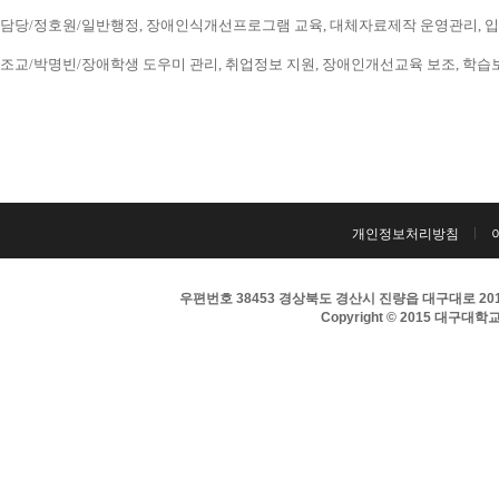
담당/정호원/일반행정, 장애인식개선프로그램 교육, 대체자료제작 운영관리, 입시 홍보
조교/박명빈/장애학생 도우미 관리, 취업정보 지원, 장애인개선교육 보조, 학습보조기구
개인정보처리방침
우편번호 38453 경상북도 경산시 진량읍 대구대로 201 
Copyright © 2015 대구대학교