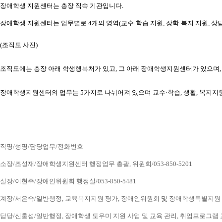
장애학생 지원센터는 총장 직속 기관입니다.
장애학생 지원센터는 업무별로 4개의 영역(교수·학습 지원, 장학·복지 지원, 상담
(조직도 사진) 
조직도에는 총장 아래 학생행복처가 있고, 그 아래 장애학생지원센터가 있으
장애학생지원센터의 업무는 5가지로 나뉘어져 있으며 교수·학습, 생활, 복지지
직명/성명/담당업무/전화번호
소장/조성재/장애학생지원센터 행정업무 총괄, 위원회/053-850-5201
실장/이현주/장애인위원회 행정실/053-850-5481
계장/서은숙/일반행정, 교육복지지원 평가, 장애인위원회 및 장애학생특별지원 업무, 
담당/신홍섭/일반행정, 장애학생 도우미 지원 사업 및 교육 관리, 취업프로그램 교육