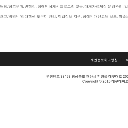
담당/정호원/일반행정, 장애인식개선프로그램 교육, 대체자료제작 운영관리, 입시 홍보
조교/박명빈/장애학생 도우미 관리, 취업정보 지원, 장애인개선교육 보조, 학습보조기구
개인정보처리방침
우편번호 38453 경상북도 경산시 진량읍 대구대로 201 
Copyright © 2015 대구대학교