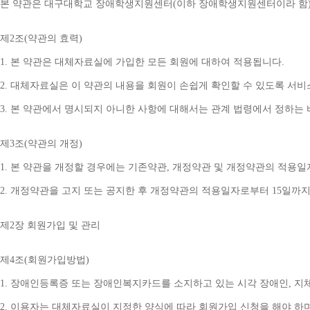
본 약관은 대구대학교 장애학생지원센터
(
이하 장애학생지원센터이라 함
제
2
조
(
약관의 효력
)
1. 
본 약관은 대체자료실에 가입한 모든 회원에 대하여 적용됩니다
.
2. 
대체자료실은 이 약관의 내용을 회원이 손쉽게 확인할 수 있도록 서비
3. 
본 약관에서 명시되지 아니한 사항에 대해서는 관계 법령에서 정하는
제
3
조
(
약관의 개정
)
1. 
본 약관을 개정할 경우에는 기존약관
, 
개정약관 및 개정약관의 적용일
2. 
개정약관을 고지 또는 공지한 후 개정약관의 적용일자로부터 
15
일까지
제
2
장 회원가입 및 관리
제
4
조
(
회원가입방법
)
1. 
장애인등록증 또는 장애인복지카드를 소지하고 있는 시각 장애인
, 
지
2. 
이용자는 대체자료실이 지정한 양식에 따라 회원가입 신청을 해야 하