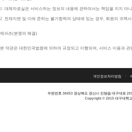
1. 
대체자료실은 서비스하는 정보의 내용에 관하여서는 책임을 지지 아니
2. 
천재지변 및 이에 준하는 불가항력의 상태에 있는 경우
, 
회원의 귀책사
제
16
조
(
분쟁의 해결
)
본 약관은 대한민국법령에 의하여 규정되고 이행되며
, 
서비스 이용과 관
개인정보처리방침
우편번호 38453 경상북도 경산시 진량읍 대구대로 201 
Copyright © 2015 대구대학교