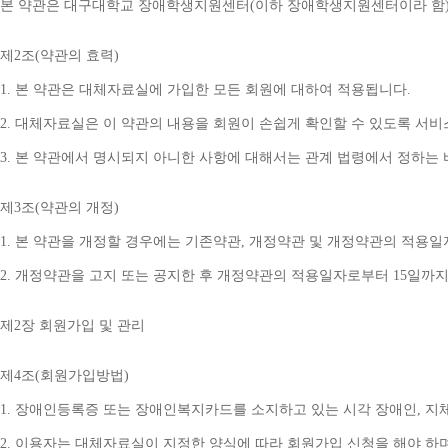
본 약관은 대구대학교 장애학생지원센터
(
이하 장애학생지원센터이라 함
제
2
조
(
약관의 효력
)
1. 
본 약관은 대체자료실에 가입한 모든 회원에 대하여 적용됩니다
.
2. 
대체자료실은 이 약관의 내용을 회원이 손쉽게 확인할 수 있도록 서비
3. 
본 약관에서 명시되지 아니한 사항에 대해서는 관계 법령에서 정하는
제
3
조
(
약관의 개정
)
1. 
본 약관을 개정할 경우에는 기존약관
, 
개정약관 및 개정약관의 적용일
2. 
개정약관을 고지 또는 공지한 후 개정약관의 적용일자로부터 
15
일까지
제
2
장 회원가입 및 관리
제
4
조
(
회원가입방법
)
1. 
장애인등록증 또는 장애인복지카드를 소지하고 있는 시각 장애인
, 
지
2. 
이용자는 대체자료실이 지정한 양식에 따라 회원가입 신청을 해야 하