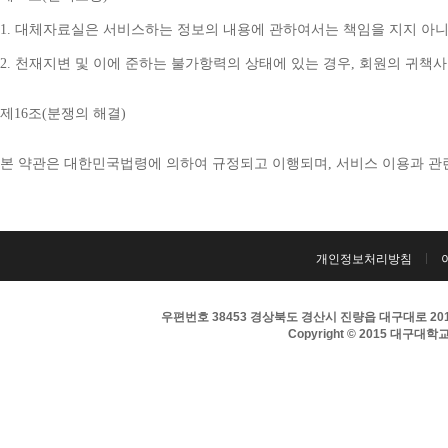
1. 
대체자료실은 서비스하는 정보의 내용에 관하여서는 책임을 지지 아니
2. 
천재지변 및 이에 준하는 불가항력의 상태에 있는 경우
, 
회원의 귀책사
제
16
조
(
분쟁의 해결
)
본 약관은 대한민국법령에 의하여 규정되고 이행되며
, 
서비스 이용과 관
개인정보처리방침
우편번호 38453 경상북도 경산시 진량읍 대구대로 201 
Copyright © 2015 대구대학교