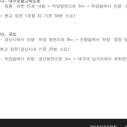
나. 대구포항고속도로 
- 청통ㆍ와촌 IC로 내림 → 하양방면으로 5㎞ → 하양읍에서 진량ㆍ
→ 본교 정문 (포항 IC 기준 50분 소요) 
다. 국도 
- 경산시에서 진량ㆍ하양 방면으로 8㎞ → 진량읍에서 하양ㆍ영천 방
본교 정문(경산시내 기준 25분 소요) 
- 하양읍에서 진량ㆍ경산방면으로 1㎞ → 대구대 삼거리에서 좌회전하여
개인정보처리방침