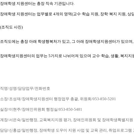
장애학생 지원센터는 총장 직속 기관입니다.
장애학생 지원센터는 업무별로 4개의 영역(교수·학습 지원, 장학·복지 지원, 상담
(조직도 사진) 
조직도에는 총장 아래 학생행복처가 있고, 그 아래 장애학생지원센터가 있으
장애학생지원센터의 업무는 5가지로 나뉘어져 있으며 교수·학습, 생활, 복지지
직명/성명/담당업무/전화번호
소장/조성재/장애학생지원센터 행정업무 총괄, 위원회/053-850-5201
실장/이현주/장애인위원회 행정실/053-850-5481
계장/서은숙/일반행정, 교육복지지원 평가, 장애인위원회 및 장애학생특별지원 업무, 
담당/신홍섭/일반행정, 장애학생 도우미 지원 사업 및 교육 관리, 취업프로그램 교육