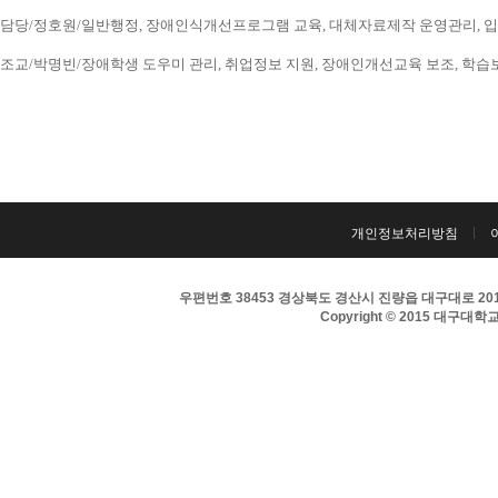
담당/정호원/일반행정, 장애인식개선프로그램 교육, 대체자료제작 운영관리, 입시 홍보
조교/박명빈/장애학생 도우미 관리, 취업정보 지원, 장애인개선교육 보조, 학습보조기구
개인정보처리방침
우편번호 38453 경상북도 경산시 진량읍 대구대로 201 
Copyright © 2015 대구대학교