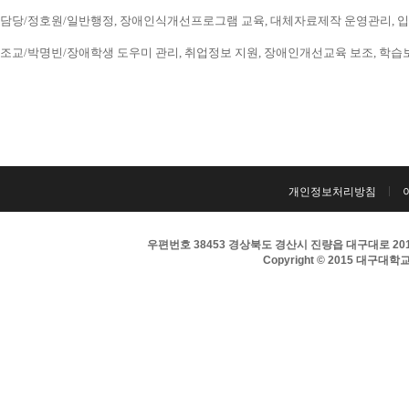
담당/정호원/일반행정, 장애인식개선프로그램 교육, 대체자료제작 운영관리, 입시 홍보
조교/박명빈/장애학생 도우미 관리, 취업정보 지원, 장애인개선교육 보조, 학습보조기구
개인정보처리방침
우편번호 38453 경상북도 경산시 진량읍 대구대로 201 
Copyright © 2015 대구대학교