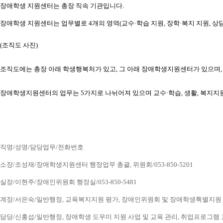
장애학생 지원센터는 총장 직속 기관입니다.
장애학생 지원센터는 업무별로 4개의 영역(교수·학습 지원, 장학·복지 지원, 상담
(조직도 사진) 
조직도에는 총장 아래 학생행복처가 있고, 그 아래 장애학생지원센터가 있으
장애학생지원센터의 업무는 5가지로 나뉘어져 있으며 교수·학습, 생활, 복지지
직명/성명/담당업무/전화번호
소장/조성재/장애학생지원센터 행정업무 총괄, 위원회/053-850-5201
실장/이현주/장애인위원회 행정실/053-850-5481
계장/서은숙/일반행정, 교육복지지원 평가, 장애인위원회 및 장애학생특별지원 업무, 
담당/신홍섭/일반행정, 장애학생 도우미 지원 사업 및 교육 관리, 취업프로그램 교육