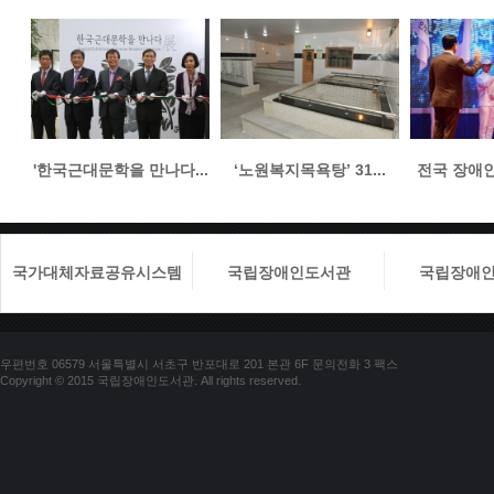
'한국근대문학을 만나다...
‘노원복지목욕탕’ 31...
전국 장애인들
국가대체자료공유시스템
국립장애인도서관
국립장애
우편번호 06579 서울특별시 서초구 반포대로 201 본관 6F 문의전화 3 팩스
Copyright © 2015 국립장애인도서관. All rights reserved.