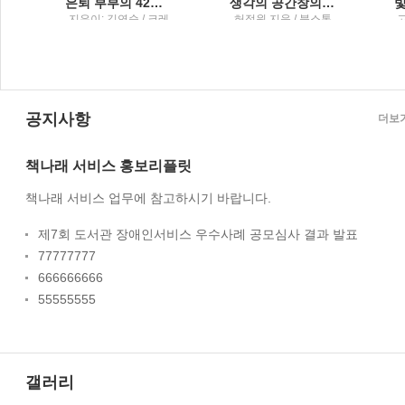
 내 생의 그림, 화가, 그리고 예술에 관하여
은퇴 부부의 42일 자유여행
생각의 공간창의성이라는 욕구를 다루는 법
의
지은이: 김연순 / 크레
허정원 지음 / 북스톤
고
파스북
공지사항
더보
책나래 서비스 홍보리플릿
책나래 서비스 업무에 참고하시기 바랍니다.
제7회 도서관 장애인서비스 우수사례 공모심사 결과 발표
77777777
666666666
55555555
갤러리