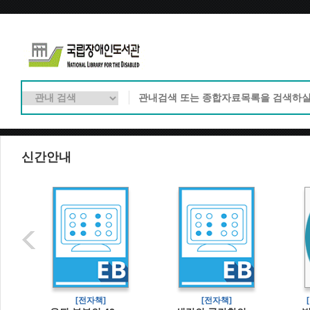
신간안내
[전자책]
[전자책]