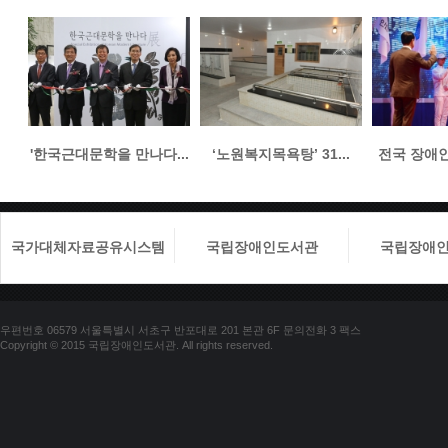
'한국근대문학을 만나다...
‘노원복지목욕탕’ 31...
전국 장애인들
국가대체자료공유시스템
국립장애인도서관
국립장애
우편번호 06579 서울특별시 서초구 반포대로 201 본관 6F 문의전화 3 팩스
Copyright © 2015 국립장애인도서관. All rights reserved.