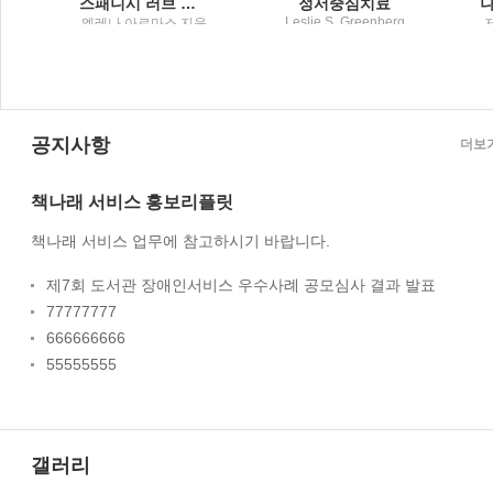
스패니시 러브 디셉션
정서중심치료
Leslie S. Greenberg
사
엘레나 아르마스 지음
저 ; 한기백 역 / 학지사
; 공보경 옮김 / 문학수
첩
명
공지사항
더보
책나래 서비스 홍보리플릿
책나래 서비스 업무에 참고하시기 바랍니다.
제7회 도서관 장애인서비스 우수사례 공모심사 결과 발표
77777777
666666666
55555555
갤러리