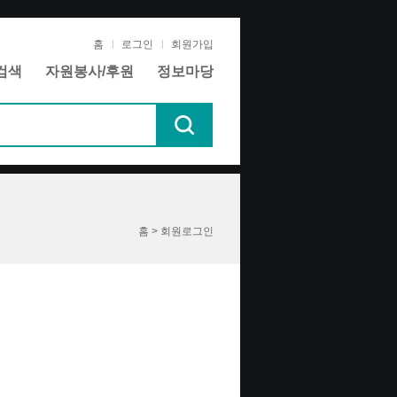
홈
로그인
회원가입
검색
자원봉사/후원
정보마당
홈 > 회원로그인