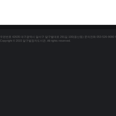
우편번호 42635 대구광역시 달서구 달구벌대로 291길 100(용산동) 문의전화 053-526-9080 팩스
Copyright © 2015 달구벌점자도서관. All rights reserved.