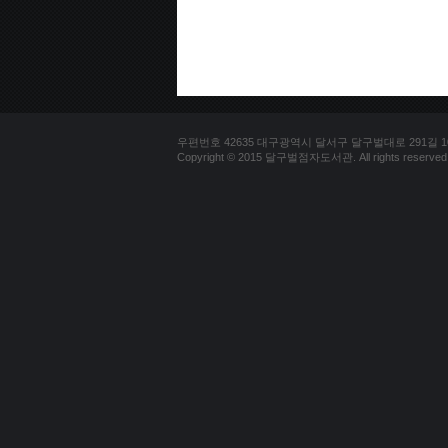
우편번호 42635 대구광역시 달서구 달구벌대로 291길 100(용
Copyright © 2015 달구벌점자도서관. All rights reserved