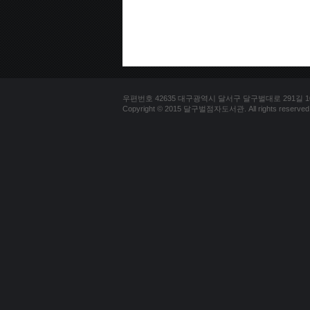
우편번호 42635 대구광역시 달서구 달구벌대로 291길 100(용
Copyright © 2015 달구벌점자도서관. All rights reserved