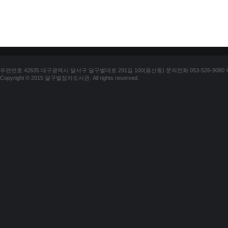
우편번호 42635 대구광역시 달서구 달구벌대로 291길 100(용산동) 문의전화 053-526-9080 팩스
Copyright © 2015 달구벌점자도서관. All rights reserved.