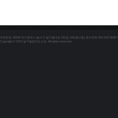
우편번호 42635 대구광역시 달서구 달구벌대로 291길 100(용산동) 문의전화 053-526-9080 팩스
Copyright © 2015 달구벌점자도서관. All rights reserved.