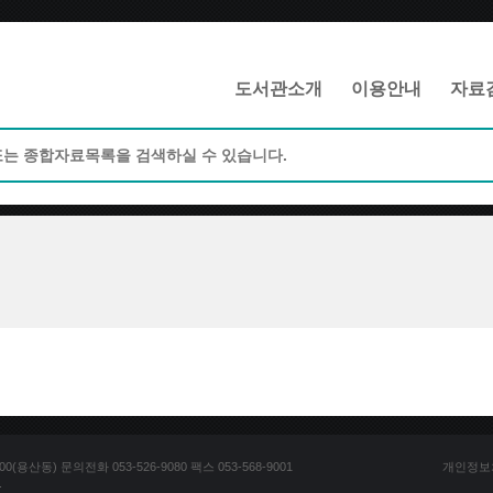
메인메뉴 바로가기
본문 바로가기
도서관소개
이용안내
자료
산동) 문의전화 053-526-9080 팩스 053-568-9001
개인정보
.