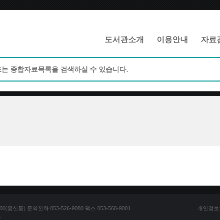
메인메뉴 바로가기
본문 바로가기
도서관소개
이용안내
자료
산동) 문의전화 053-526-9080 팩스 053-568-9001
개인정보
.