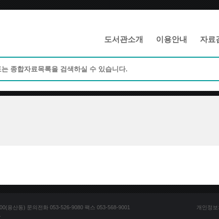
메인메뉴 바로가기
본문 바로가기
도서관소개
이용안내
자료
산동) 문의전화 053-526-9080 팩스 053-568-9001
개인정보
.