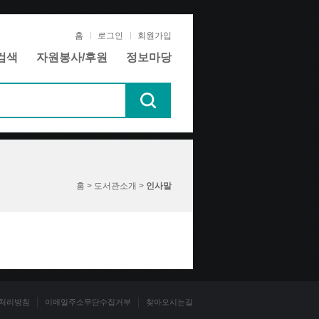
홈
로그인
회원가입
검색
자원봉사/후원
정보마당
홈 > 도서관소개 >
인사말
처리방침
이메일주소무단수집거부
찾아오시는길